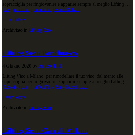
sopracciglia per ringiovanire e apparire sempre al meglio Lifting …
[Leggi di più...]
infoLifting Seno Bollate
Learn More
Archiviato in:
Lifting Seno
Lifting Seno Buccinasco
4 Giugno 2020
by
Angelo Pini
Lifting Viso a Milano, per rimodellare il tuo viso, dal mento alle
sopracciglia per ringiovanire e apparire sempre al meglio Lifting …
[Leggi di più...]
infoLifting Seno Buccinasco
Learn More
Archiviato in:
Lifting Seno
Lifting Seno Cairoli Milano