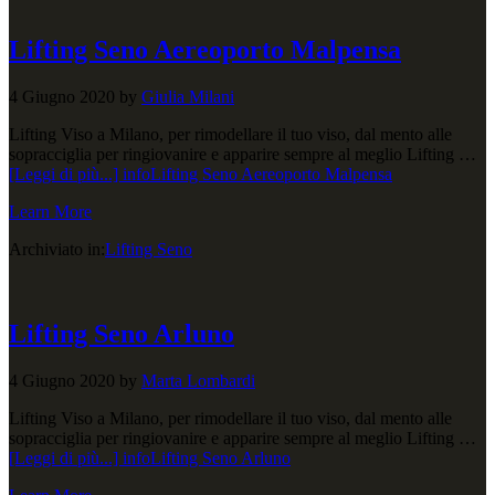
Lifting Seno Aereoporto Malpensa
4 Giugno 2020
by
Giulia Milani
Lifting Viso a Milano, per rimodellare il tuo viso, dal mento alle
sopracciglia per ringiovanire e apparire sempre al meglio Lifting …
[Leggi di più...]
infoLifting Seno Aereoporto Malpensa
Learn More
Archiviato in:
Lifting Seno
Lifting Seno Arluno
4 Giugno 2020
by
Marta Lombardi
Lifting Viso a Milano, per rimodellare il tuo viso, dal mento alle
sopracciglia per ringiovanire e apparire sempre al meglio Lifting …
[Leggi di più...]
infoLifting Seno Arluno