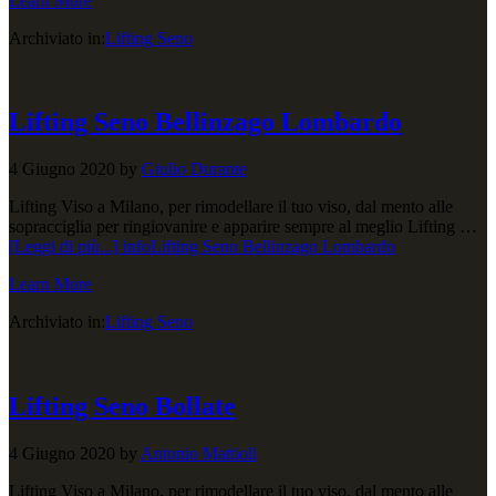
Learn More
Archiviato in:
Lifting Seno
Lifting Seno Bellinzago Lombardo
4 Giugno 2020
by
Giulio Durante
Lifting Viso a Milano, per rimodellare il tuo viso, dal mento alle
sopracciglia per ringiovanire e apparire sempre al meglio Lifting …
[Leggi di più...]
infoLifting Seno Bellinzago Lombardo
Learn More
Archiviato in:
Lifting Seno
Lifting Seno Bollate
4 Giugno 2020
by
Antonio Mattioli
Lifting Viso a Milano, per rimodellare il tuo viso, dal mento alle