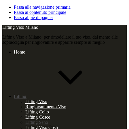
Passa alla navigazione primaria
Passa al contenuto principale
Passa al piè di pagina
Lifting Viso Milano
Lifting Viso a Milano, per rimodellare il tuo viso, dal mento alle
sopracciglia per ringiovanire e apparire sempre al meglio
Home
Lifting
Lifting Viso
Ringiovanimento Viso
Lifting Collo
Lifting Cosce
Lifting Seno
Lifting Viso Costi