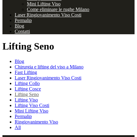
Mini Lifting Viso
Come eliminare le rughe Milano
Laser Ringiovanimento Viso Costi
Permalip
Blog
Contatti
Lifting Seno
Blog
Chirurgia e lifting del viso a Milano
Fast Lifting
Laser Ringiovanimento Viso Costi
Lifting Collo
Lifting Cosce
Lifting Seno
Lifting Viso
Lifting Viso Costi
Mini Lifting Viso
Permalip
Ringiovanimento Viso
All