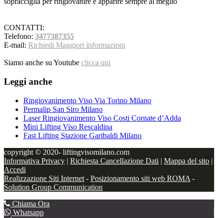
sopracciglia per ringiovanire e apparire sempre al meglio
CONTATTI:
Telefono:
3477387355
E-mail:
Richiedi Maggiori informazioni
Siamo anche su Youtube
clicca qui
Leggi anche
Ringiovanimento Viso Via Torino Milano
Permalip San Siro Milano
Laser Ringiovanimento Viso Costi Cornate d’Adda
Mini Lifting Viso Rescaldina
Fast Lifting Stazione Garibaldi Milano
copyright © 2020- liftingvisomilano.com
Informativa Privacy
|
Richiesta Cancellazione Dati
|
Mappa del sito
|
Accedi
Realizzazione Siti Internet
-
Posizionamento siti web ROMA
-
Solution Group Communication
Chiama Ora
Whatsapp