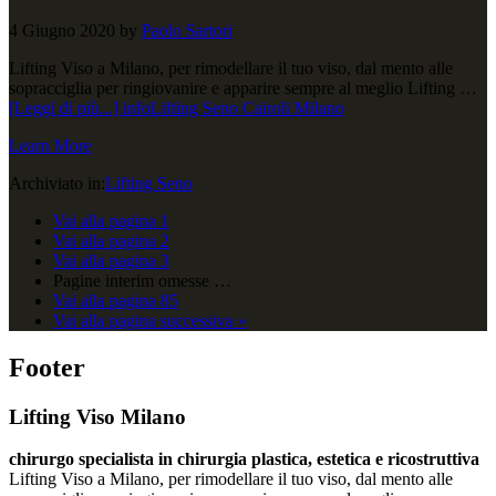
4 Giugno 2020
by
Paolo Sartori
Lifting Viso a Milano, per rimodellare il tuo viso, dal mento alle
sopracciglia per ringiovanire e apparire sempre al meglio Lifting …
[Leggi di più...]
infoLifting Seno Cairoli Milano
Learn More
Archiviato in:
Lifting Seno
Vai alla pagina
1
Vai alla pagina
2
Vai alla pagina
3
Pagine interim omesse
…
Vai alla pagina
85
Vai alla
pagina successiva »
Footer
Lifting Viso Milano
chirurgo specialista in chirurgia plastica, estetica e ricostruttiva
Lifting Viso a Milano, per rimodellare il tuo viso, dal mento alle