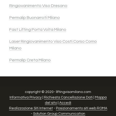
Ringiovanimento Viso Dresano
Permalip Buonarroti Milano
Fast Lifting Porta Volta Milano
Laser Ringiovanimento Viso Costi Corso Como
Milano
Permalip Creta Milano
copyright © 2020- liftingvisomilano.com
Informativa Privacy
|
Richiesta Cancellazione Dati
|
Mappa
del sito
|
Accedi
Realizzazione Siti Internet
-
Posizionamento siti web ROMA
-
Solution Group Communication