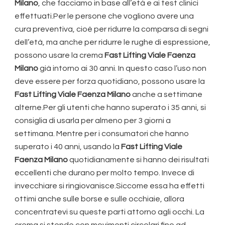
Milano
, che facciamo in base all’età e ai test clinici
effettuati.Per le persone che vogliono avere una
cura preventiva, cioè per ridurre la comparsa di segni
dell’età, ma anche per ridurre le rughe di espressione,
possono usare la crema
Fast Lifting Viale Faenza
Milano
già intorno ai 30 anni. In questo caso l’uso non
deve essere per forza quotidiano, possono usare la
Fast Lifting Viale Faenza Milano
anche a settimane
alterne.Per gli utenti che hanno superato i 35 anni, si
consiglia di usarla per almeno per 3 giorni a
settimana. Mentre per i consumatori che hanno
superato i 40 anni, usando la
Fast Lifting Viale
Faenza Milano
quotidianamente si hanno dei risultati
eccellenti che durano per molto tempo. Invece di
invecchiare si ringiovanisce.Siccome essa ha effetti
ottimi anche sulle borse e sulle occhiaie, allora
concentratevi su queste parti attorno agli occhi. La
crema si stende con movimenti circolari fino ad