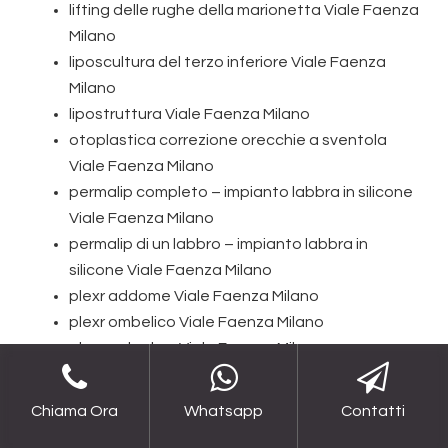
lifting delle rughe della marionetta Viale Faenza
Milano
liposcultura del terzo inferiore Viale Faenza
Milano
lipostruttura Viale Faenza Milano
otoplastica correzione orecchie a sventola
Viale Faenza Milano
permalip completo – impianto labbra in silicone
Viale Faenza Milano
permalip di un labbro – impianto labbra in
silicone Viale Faenza Milano
plexr addome Viale Faenza Milano
plexr ombelico Viale Faenza Milano
plexr palpebre Viale Faenza Milano
plexr post gravidanza
settoplastica Viale Faenza Milano
Chiama Ora
Whatsapp
Contatti