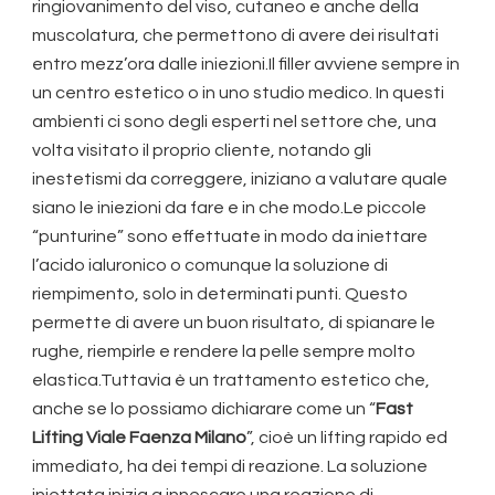
ringiovanimento del viso, cutaneo e anche della
muscolatura, che permettono di avere dei risultati
entro mezz’ora dalle iniezioni.Il filler avviene sempre in
un centro estetico o in uno studio medico. In questi
ambienti ci sono degli esperti nel settore che, una
volta visitato il proprio cliente, notando gli
inestetismi da correggere, iniziano a valutare quale
siano le iniezioni da fare e in che modo.Le piccole
“punturine” sono effettuate in modo da iniettare
l’acido ialuronico o comunque la soluzione di
riempimento, solo in determinati punti. Questo
permette di avere un buon risultato, di spianare le
rughe, riempirle e rendere la pelle sempre molto
elastica.Tuttavia è un trattamento estetico che,
anche se lo possiamo dichiarare come un “
Fast
Lifting Viale Faenza Milano
”, cioè un lifting rapido ed
immediato, ha dei tempi di reazione. La soluzione
iniettata inizia a innescare una reazione di