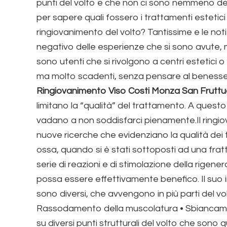
punti del volto e che non ci sono nemmeno dei 
per sapere quali fossero i trattamenti estetici
ringiovanimento del volto? Tantissime e le not
negativo delle esperienze che si sono avute, m
sono utenti che si rivolgono a centri estetic
ma molto scadenti, senza pensare al benesser
Ringiovanimento Viso Costi Monza San Frutt
limitano la “qualità” del trattamento. A questo
vadano a non soddisfarci pienamente.Il ringiova
nuove ricerche che evidenziano la qualità dei 
ossa, quando si è stati sottoposti ad una frattur
serie di reazioni e di stimolazione della rigen
possa essere effettivamente benefico. Il suo i
sono diversi, che avvengono in più parti del v
Rassodamento della muscolatura • Sbiancament
su diversi punti strutturali del volto che sono