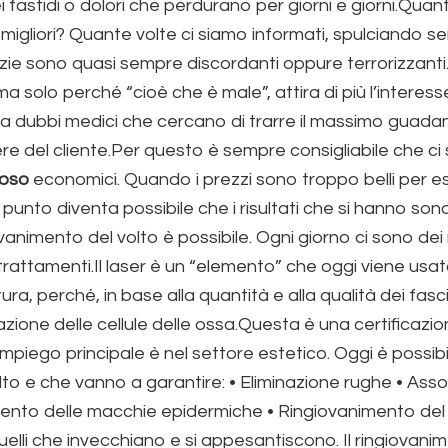
fastidi o dolori che perdurano per giorni e giorni.Quant
 migliori? Quante volte ci siamo informati, spulciando s
izie sono quasi sempre discordanti oppure terrorizzanti.
a solo perché “cioè che è male”, attira di più l’inter
i o a dubbi medici che cercano di trarre il massimo gua
e del cliente.Per questo è sempre consigliabile che ci
uoso
economici. Quando i prezzi sono troppo belli per e
 punto diventa possibile che i risultati che si hanno so
nimento del volto è possibile. Ogni giorno ci sono dei m
trattamenti.Il laser è un “elemento” che oggi viene usat
a, perché, in base alla quantità e alla qualità dei fasci d
erazione delle cellule delle ossa.Questa è una certificaz
mpiego principale è nel settore estetico. Oggi è possibi
olto e che vanno a garantire: • Eliminazione rughe • Ass
o delle macchie epidermiche • Ringiovanimento del col
 quelli che invecchiano e si appesantiscono. Il ringiovan