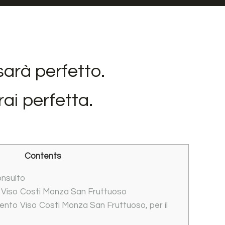
sarà perfetto.
ai perfetta.
Contents
onsulto
 Viso Costi Monza San Fruttuoso
nto Viso Costi Monza San Fruttuoso, per il