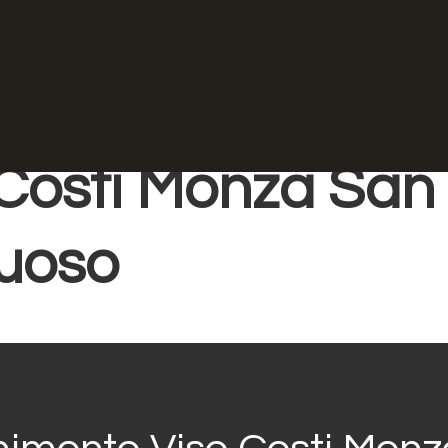
Home
Lifting
Laser Ringiovan
r Ringiovaniment
 Costi Monza San
tuoso