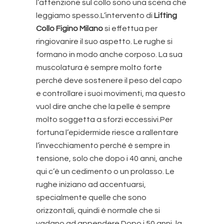
l’attenzione sul collo sono una scena che
leggiamo spesso.L’intervento di
Lifting
Collo Figino Milano
si effettua per
ringiovanire il suo aspetto. Le rughe si
formano in modo anche corposo. La sua
muscolatura è sempre molto forte
perché deve sostenere il peso del capo
e controllare i suoi movimenti, ma questo
vuol dire anche che la pelle è sempre
molto soggetta a sforzi eccessivi.Per
fortuna l’epidermide riesce a rallentare
l’invecchiamento perché è sempre in
tensione, solo che dopo i 40 anni, anche
qui c’è un cedimento o un prolasso. Le
rughe iniziano ad accentuarsi,
specialmente quelle che sono
orizzontali, quindi è normale che si
vadano ad appendere.Dopo i 50 anni, la