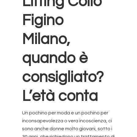
Lifting Collo
Figino
Milano
,
quando è
consigliato?
L’età conta
Un pochino per moda e un pochino per
inconsapevolezza o vera incoscienza, ci
sono anche donne molto giovani, sotto i
30 anni, che richiedono un trattamento di