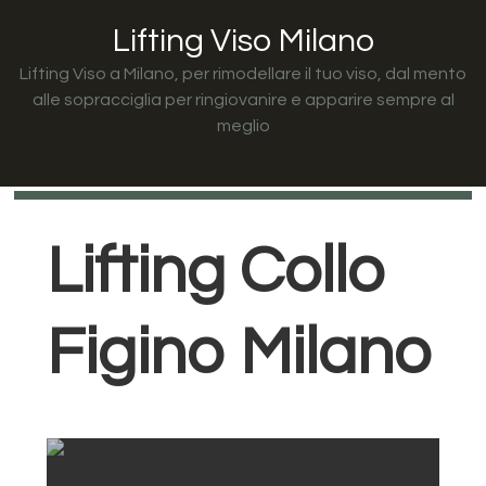
Passa
Passa
Passa
Lifting Viso Milano
alla
al
al
navigazione
contenuto
piè
Lifting Viso a Milano, per rimodellare il tuo viso, dal mento
primaria
principale
di
alle sopracciglia per ringiovanire e apparire sempre al
meglio
pagina
Lifting Collo
Figino Milano