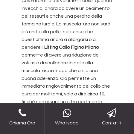
Cos’è il profilo del volume? Il collo, quando
invecchia, andrà ad avere un cedimento
dei tessuti e anche una perdita della
forma naturale. La muscolatura non sarà
più unita alla pelle, nel senso che
quest’ultima andrà a allargarsi o a
pendere.Il
Lifting Collo Figino Milano
permette di avere una riduzione dei
volumi e di ricollocare la pelle alla
muscolatura in modo che ci sia una
buona aderenza. Ciò permette un
immediato ringiovanimento del collo che
dura per molti anni, vale a dire circa 10,
finché non ci sarà un altro cedimento
cutaneo che è del tutto naturale, ma
sarà molto ridotto.Per avere un
Chiama Ora
Whatsapp
Contatti
chiarimento sull’effetto, basta che fate
una prova a casa. Di fronte ad uno