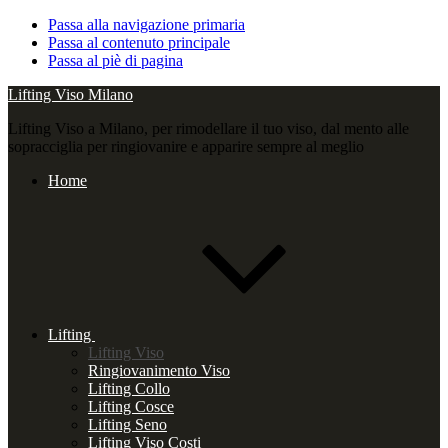
Passa alla navigazione primaria
Passa al contenuto principale
Passa al piè di pagina
Lifting Viso Milano
Lifting Viso a Milano, per rimodellare il tuo viso, dal mento alle
sopracciglia per ringiovanire e apparire sempre al meglio
Home
Lifting
Lifting Viso
Ringiovanimento Viso
Lifting Collo
Lifting Cosce
Lifting Seno
Lifting Viso Costi