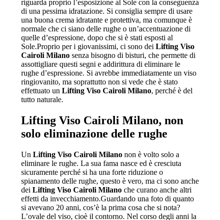
riguarda proprio l’esposizione al Sole con la conseguenza
di una pessima idratazione. Si consiglia sempre di usare
una buona crema idratante e protettiva, ma comunque è
normale che ci siano delle rughe o un’accentuazione di
quelle d’espressione, dopo che si è stati esposti al
Sole.Proprio per i giovanissimi, ci sono dei
Lifting Viso
Cairoli Milano
senza bisogno di bisturi, che permette di
assottigliare questi segni e addirittura di eliminare le
rughe d’espressione. Si avrebbe immediatamente un viso
ringiovanito, ma soprattutto non si vede che è stato
effettuato un
Lifting Viso Cairoli Milano
, perché è del
tutto naturale.
Lifting Viso Cairoli Milano
, non
solo eliminazione delle rughe
Un
Lifting Viso Cairoli Milano
non è volto solo a
eliminare le rughe. La sua fama nasce ed è cresciuta
sicuramente perché si ha una forte riduzione o
spianamento delle rughe, questo è vero, ma ci sono anche
dei
Lifting Viso Cairoli Milano
che curano anche altri
effetti da invecchiamento.Guardando una foto di quanto
si avevano 20 anni, cos’è la prima cosa che si nota?
L’ovale del viso, cioè il contorno. Nel corso degli anni la