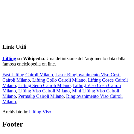
Link Utili
Lifting
su Wikipedia
: Una definizione dell’argomento data dalla
famosa enciclopedia on line.
Fast Lifting Cairoli Milano
,
Laser Ringiovanimento Viso Costi
Cairoli Milano
,
Lifting Collo Cairoli Milano
,
Lifting Cosce Cairoli
Milano
,
Lifting Seno Cairoli Milano
,
Lifting Viso Costi Cairoli
Milano
,
Lifting Viso Cairoli Milano
,
Mini Lifting Viso Cairoli
Milano
,
Permalip Cairoli Milano
,
Ringiovanimento Viso Cairoli
Milano
,
Archiviato in:
Lifting Viso
Footer