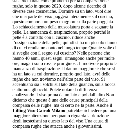
stata dichiarata come problema per la comparsa delle
rughe, solo in questo 2020, dopo alcune ricerche di
diverse case cosmetiche. Dormire su un lato, vuol dire
che una parte del viso poggerà interamente sul cuscino,
questo comporta un peso maggiore sulla parte poggiata.
Lo schiacciamento della muscolatura porta a segnare la
pelle. La mancanza di traspirazione, proprio perché la
pelle è a contatto con il cuscino, riduce anche
l’ossigenazione della pelle, quindi si ha un piccolo danno
di cui ci rendiamo conto nel lungo tempo.Quante volte ci
si sveglia con il segno sul cuscino? Nelle persone che
hanno 40 anni, questi segni, rimangono anche per molte
ore, magari sono rossi e pruriginosi. Il motivo è proprio la
mancanza di traspirazione. Il danno maggiore è che se si
ha un lato su cui dormire, proprio quel lato, avrà delle
rughe che non troviamo nell’altra parte del viso. Si
accentuano sia i solchi sul lato della guancia, sulla bocca
e attorno agli occhi. Potete notare la differenza
analizzando il viso prima da un lato e poi dall’altro.Non
diciamo che questa è una delle cause principali della
comparsa delle rughe, ma di certo ne fa parte. Anche il
Lifting Viso Cairoli Milano
potrebbe richiedere poi una
maggiore attenzione per quanto riguarda la riduzione
degli inestetismi su questo lato del viso.Una causa di
comparsa rughe che attacca anche i giovanissimi,