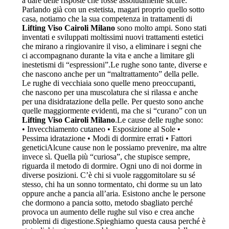
a dare delle risposte che fosse assolutamente sicure.
Parlando già con un estetista, magari proprio quello sotto
casa, notiamo che la sua competenza in trattamenti di
Lifting Viso Cairoli Milano
sono molto ampi. Sono stati
inventati e sviluppati moltissimi nuovi trattamenti estetici
che mirano a ringiovanire il viso, a eliminare i segni che
ci accompagnano durante la vita e anche a limitare gli
inestetismi di “espressioni”.Le rughe sono tante, diverse e
che nascono anche per un “maltrattamento” della pelle.
Le rughe di vecchiaia sono quelle meno preoccupanti,
che nascono per una muscolatura che si rilassa e anche
per una disidratazione della pelle. Per questo sono anche
quelle maggiormente evidenti, ma che si “curano” con un
Lifting Viso Cairoli Milano
.Le cause delle rughe sono:
• Invecchiamento cutaneo • Esposizione al Sole •
Pessima idratazione • Modi di dormire errati • Fattori
geneticiAlcune cause non le possiamo prevenire, ma altre
invece sì. Quella più “curiosa”, che stupisce sempre,
riguarda il metodo di dormire. Ogni uno di noi dorme in
diverse posizioni. C’è chi si vuole raggomitolare su sé
stesso, chi ha un sonno tormentato, chi dorme su un lato
oppure anche a pancia all’aria. Esistono anche le persone
che dormono a pancia sotto, metodo sbagliato perché
provoca un aumento delle rughe sul viso e crea anche
problemi di digestione.Spieghiamo questa causa perché è