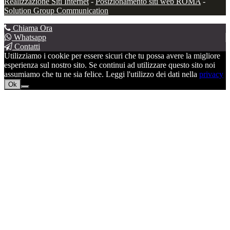
Realizzazione Siti Internet
-
Posizionamento siti web ROMA
-
Solution Group Communication
Chiama Ora
Whatsapp
Contatti
Utilizziamo i cookie per essere sicuri che tu possa avere la migliore
esperienza sul nostro sito. Se continui ad utilizzare questo sito noi
assumiamo che tu ne sia felice. Leggi l'utilizzo dei dati nella
privacy
Ok