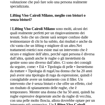
valutazione che può fare solo una persona realmente
specializzata.
Lifting Viso Cairoli Milano
, meglio con bisturi o
senza bisturi?
I
Lifting Viso Cairoli Milano
sono molti, alcuni dei
quali realmente perfetti per un ringiovanimento dei
tessuti. Solo che un cliente sarà sempre confuso dalle
testimonianze di chi lo ha subito, dai risultati e anche da
chi vanta che un lifting e migliore di un altro.Nei
trattamenti estetici non esiste mai un intervento che è
sicuro e migliore dell’altro, perché ogni persona è diversa
dall’altra, quindi anche le rughe o gli inestetismi da
gestire sono uno diverso dall’altro. Ci sono dei consigli
da seguire, come: • Età • Tipologia di pelle • Inestetismo
da trattare • Tipologia di rugaUna donna che ha 20 anni
può avere una tipologia di ruga da espressione, quindi è
consigliabile avere un trattamento con il filler. Un
intervento che è senza bisturi e che offre un effetto, cioè
un risultato di spianamento delle rughe, che è
temporaneo. Mentre una donna che ha 50 anni, quindi ha
rughe espressive degenerate anche da rughe di vecchia,
con una pelle molto floscia, allora dovrebbe optare per un
intervento più aggressivo. Un
Lifting Viso Cairoli