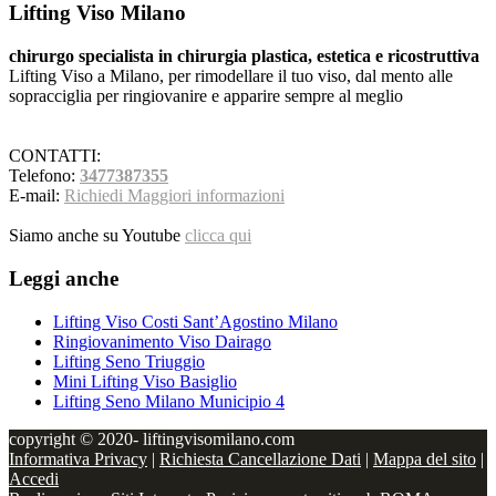
Lifting Viso Milano
chirurgo specialista in chirurgia plastica, estetica e ricostruttiva
Lifting Viso a Milano, per rimodellare il tuo viso, dal mento alle
sopracciglia per ringiovanire e apparire sempre al meglio
CONTATTI:
Telefono:
3477387355
E-mail:
Richiedi Maggiori informazioni
Siamo anche su Youtube
clicca qui
Leggi anche
Lifting Viso Costi Sant’Agostino Milano
Ringiovanimento Viso Dairago
Lifting Seno Triuggio
Mini Lifting Viso Basiglio
Lifting Seno Milano Municipio 4
copyright © 2020- liftingvisomilano.com
Informativa Privacy
|
Richiesta Cancellazione Dati
|
Mappa del sito
|
Accedi