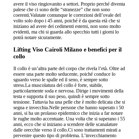
avere il viso ringiovanito a settori. Proprio perché diventa
palese che ci sono delle “stranezze” che non sono
coerenti.Valutate comunque le correzioni dell’ovale del
volto solo dopo i 45 anni, poiché è da questa età che si
iniziano ad avere dei cedimenti esterni, non sono molto
evidenti, ma chi si guarda allo specchio tutti i giorni lo
potrà notare sicuramente.
Lifting Viso Cairoli Milano
e benefici per il
collo
Il collo è un’altra parte del corpo che rivela l’età. Oltre ad
essere una parte molto seducente, poiché conduce lo
sguardo verso le spalle ed il seno, è sempre sotto
stress.La muscolatura del collo è forte, stabile,
particolarmente soda e nervosa. Dirige i movimenti della
testa e supporta il suo peso, quindi è sempre sotto
tensione. Tuttavia ha una pelle che è molto delicata che si
segna e invecchia.Nelle persone che hanno superato i 50
anni, si ha un prolasso epidermico che inizia a far notare
le rughe molto accentuate. Una volta che si superano i 55
anni, ecco che si iniziano a scendere delle scanalature
dalle orecchie verso il collo.Ci sono trattamenti mirati a
prevenire questo tipo di problema. L’invecchiamento