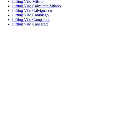
Lifting Viso Milano
Lifting Viso Calvairate Milano
Lifting Viso Calvignasco
Lifting Viso Cambiago
Lifting Viso Camparada
Lifting Viso Canegrate