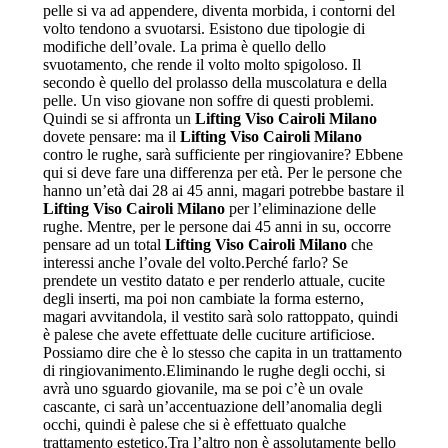
pelle si va ad appendere, diventa morbida, i contorni del
volto tendono a svuotarsi. Esistono due tipologie di
modifiche dell’ovale. La prima è quello dello
svuotamento, che rende il volto molto spigoloso. Il
secondo è quello del prolasso della muscolatura e della
pelle. Un viso giovane non soffre di questi problemi.
Quindi se si affronta un
Lifting Viso Cairoli Milano
dovete pensare: ma il
Lifting Viso Cairoli Milano
contro le rughe, sarà sufficiente per ringiovanire? Ebbene
qui si deve fare una differenza per età. Per le persone che
hanno un’età dai 28 ai 45 anni, magari potrebbe bastare il
Lifting Viso Cairoli Milano
per l’eliminazione delle
rughe. Mentre, per le persone dai 45 anni in su, occorre
pensare ad un total
Lifting Viso Cairoli Milano
che
interessi anche l’ovale del volto.Perché farlo? Se
prendete un vestito datato e per renderlo attuale, cucite
degli inserti, ma poi non cambiate la forma esterno,
magari avvitandola, il vestito sarà solo rattoppato, quindi
è palese che avete effettuate delle cuciture artificiose.
Possiamo dire che è lo stesso che capita in un trattamento
di ringiovanimento.Eliminando le rughe degli occhi, si
avrà uno sguardo giovanile, ma se poi c’è un ovale
cascante, ci sarà un’accentuazione dell’anomalia degli
occhi, quindi è palese che si è effettuato qualche
trattamento estetico.Tra l’altro non è assolutamente bello