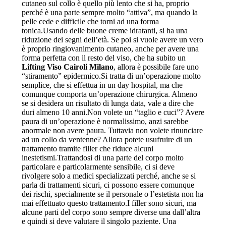
cutaneo sul collo è quello più lento che si ha, proprio
perché è una parte sempre molto “attiva”, ma quando la
pelle cede e difficile che torni ad una forma
tonica.Usando delle buone creme idratanti, si ha una
riduzione dei segni dell’età. Se poi si vuole avere un vero
è proprio ringiovanimento cutaneo, anche per avere una
forma perfetta con il resto del viso, che ha subito un
Lifting Viso Cairoli Milano
, allora è possibile fare uno
“stiramento” epidermico.Si tratta di un’operazione molto
semplice, che si effettua in un day hospital, ma che
comunque comporta un’operazione chirurgica. Almeno
se si desidera un risultato di lunga data, vale a dire che
duri almeno 10 anni.Non volete un “taglio e cuci”? Avere
paura di un’operazione è normalissimo, anzi sarebbe
anormale non avere paura. Tuttavia non volete rinunciare
ad un collo da ventenne? Allora potete usufruire di un
trattamento tramite filler che riduce alcuni
inestetismi.Trattandosi di una parte del corpo molto
particolare e particolarmente sensibile, ci si deve
rivolgere solo a medici specializzati perché, anche se si
parla di trattamenti sicuri, ci possono essere comunque
dei rischi, specialmente se il personale o l’estetista non ha
mai effettuato questo trattamento.I filler sono sicuri, ma
alcune parti del corpo sono sempre diverse una dall’altra
e quindi si deve valutare il singolo paziente. Una