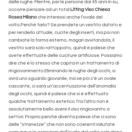
delle rughe. Mentre, per le persone dai 45 anni in su,
occorre pensare ad un total
Lifting Viso Chiesa
Rossa Milano
che interessi anche l’ovale del
volto.Perché farlo? Se prendete un vestito datato e
per renderlo attuale, cucite degli inserti, ma poi non
cambiate la forma esterno, magari avvitandola, il
vestito sarà solo rattoppato, quindi è palese che
avete effettuate delle cuciture artificiose. Possiamo
dire che è lo stesso che capita in un trattamento di
ringiovanimento.Eliminando le rughe degli occhi, si
avrà uno sguardo giovanile, ma se poi c’è un ovale
cascante, ci sarà un’accentuazione dell’anomalia
degli occhi, quindi è palese che si è effettuato
qualche trattamento estetico.Tra l’altro non è
assolutamente bello avere il viso ringiovanito a
settori. Proprio perché diventa palese che ci sono
delle “stranezze” che non sono coerenti.Valutate
comunque le correzioni dell’ovale del volto solo dopo