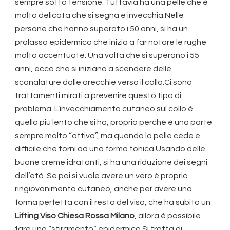
sempre sotto tensione. Tuttavia ha una pelle che è
molto delicata che si segna e invecchia.Nelle
persone che hanno superato i 50 anni, si ha un
prolasso epidermico che inizia a far notare le rughe
molto accentuate. Una volta che si superano i 55
anni, ecco che si iniziano a scendere delle
scanalature dalle orecchie verso il collo.Ci sono
trattamenti mirati a prevenire questo tipo di
problema. L’invecchiamento cutaneo sul collo è
quello più lento che si ha, proprio perché è una parte
sempre molto “attiva”, ma quando la pelle cede e
difficile che torni ad una forma tonica.Usando delle
buone creme idratanti, si ha una riduzione dei segni
dell’età. Se poi si vuole avere un vero è proprio
ringiovanimento cutaneo, anche per avere una
forma perfetta con il resto del viso, che ha subito un
Lifting Viso Chiesa Rossa Milano
, allora è possibile
fare uno “stiramento” epidermico.Si tratta di