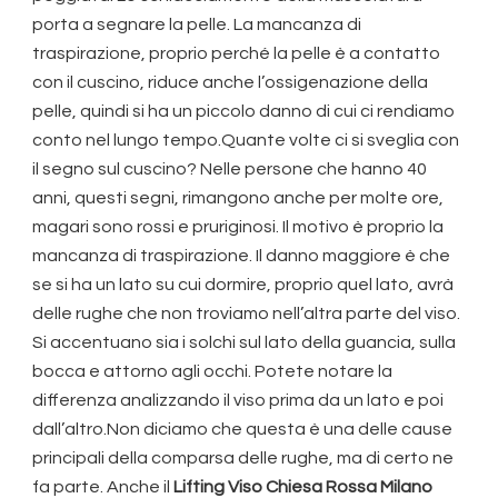
porta a segnare la pelle. La mancanza di
traspirazione, proprio perché la pelle è a contatto
con il cuscino, riduce anche l’ossigenazione della
pelle, quindi si ha un piccolo danno di cui ci rendiamo
conto nel lungo tempo.Quante volte ci si sveglia con
il segno sul cuscino? Nelle persone che hanno 40
anni, questi segni, rimangono anche per molte ore,
magari sono rossi e pruriginosi. Il motivo è proprio la
mancanza di traspirazione. Il danno maggiore è che
se si ha un lato su cui dormire, proprio quel lato, avrà
delle rughe che non troviamo nell’altra parte del viso.
Si accentuano sia i solchi sul lato della guancia, sulla
bocca e attorno agli occhi. Potete notare la
differenza analizzando il viso prima da un lato e poi
dall’altro.Non diciamo che questa è una delle cause
principali della comparsa delle rughe, ma di certo ne
fa parte. Anche il
Lifting Viso Chiesa Rossa Milano