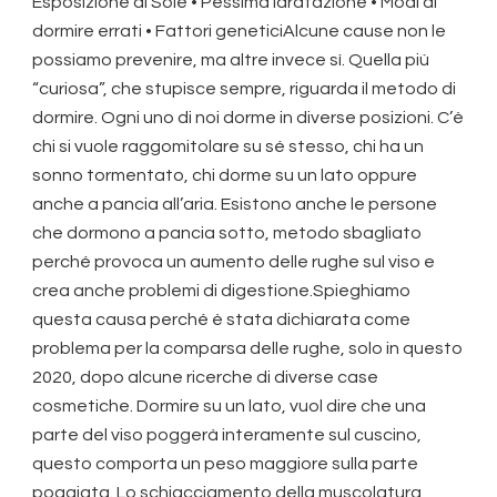
Esposizione al Sole • Pessima idratazione • Modi di
dormire errati • Fattori geneticiAlcune cause non le
possiamo prevenire, ma altre invece sì. Quella più
“curiosa”, che stupisce sempre, riguarda il metodo di
dormire. Ogni uno di noi dorme in diverse posizioni. C’è
chi si vuole raggomitolare su sé stesso, chi ha un
sonno tormentato, chi dorme su un lato oppure
anche a pancia all’aria. Esistono anche le persone
che dormono a pancia sotto, metodo sbagliato
perché provoca un aumento delle rughe sul viso e
crea anche problemi di digestione.Spieghiamo
questa causa perché è stata dichiarata come
problema per la comparsa delle rughe, solo in questo
2020, dopo alcune ricerche di diverse case
cosmetiche. Dormire su un lato, vuol dire che una
parte del viso poggerà interamente sul cuscino,
questo comporta un peso maggiore sulla parte
poggiata. Lo schiacciamento della muscolatura