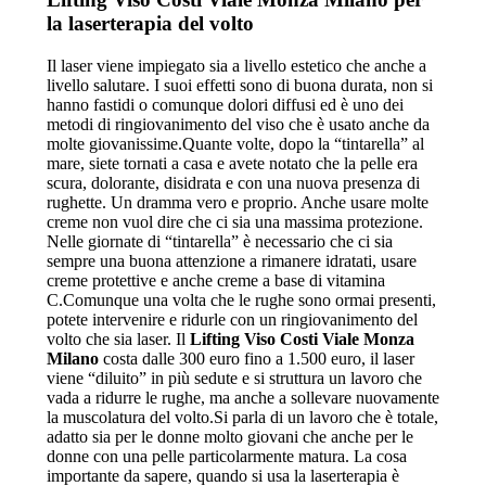
la laserterapia del volto
Il laser viene impiegato sia a livello estetico che anche a
livello salutare. I suoi effetti sono di buona durata, non si
hanno fastidi o comunque dolori diffusi ed è uno dei
metodi di ringiovanimento del viso che è usato anche da
molte giovanissime.Quante volte, dopo la “tintarella” al
mare, siete tornati a casa e avete notato che la pelle era
scura, dolorante, disidrata e con una nuova presenza di
rughette. Un dramma vero e proprio. Anche usare molte
creme non vuol dire che ci sia una massima protezione.
Nelle giornate di “tintarella” è necessario che ci sia
sempre una buona attenzione a rimanere idratati, usare
creme protettive e anche creme a base di vitamina
C.Comunque una volta che le rughe sono ormai presenti,
potete intervenire e ridurle con un ringiovanimento del
volto che sia laser. Il
Lifting Viso Costi Viale Monza
Milano
costa dalle 300 euro fino a 1.500 euro, il laser
viene “diluito” in più sedute e si struttura un lavoro che
vada a ridurre le rughe, ma anche a sollevare nuovamente
la muscolatura del volto.Si parla di un lavoro che è totale,
adatto sia per le donne molto giovani che anche per le
donne con una pelle particolarmente matura. La cosa
importante da sapere, quando si usa la laserterapia è