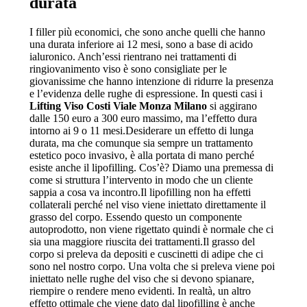
durata
I filler più economici, che sono anche quelli che hanno
una durata inferiore ai 12 mesi, sono a base di acido
ialuronico. Anch’essi rientrano nei trattamenti di
ringiovanimento viso è sono consigliate per le
giovanissime che hanno intenzione di ridurre la presenza
e l’evidenza delle rughe di espressione. In questi casi i
Lifting Viso Costi Viale Monza Milano
si aggirano
dalle 150 euro a 300 euro massimo, ma l’effetto dura
intorno ai 9 o 11 mesi.Desiderare un effetto di lunga
durata, ma che comunque sia sempre un trattamento
estetico poco invasivo, è alla portata di mano perché
esiste anche il lipofilling. Cos’è? Diamo una premessa di
come si struttura l’intervento in modo che un cliente
sappia a cosa va incontro.Il lipofilling non ha effetti
collaterali perché nel viso viene iniettato direttamente il
grasso del corpo. Essendo questo un componente
autoprodotto, non viene rigettato quindi è normale che ci
sia una maggiore riuscita dei trattamenti.Il grasso del
corpo si preleva da depositi e cuscinetti di adipe che ci
sono nel nostro corpo. Una volta che si preleva viene poi
iniettato nelle rughe del viso che si devono spianare,
riempire o rendere meno evidenti. In realtà, un altro
effetto ottimale che viene dato dal lipofilling è anche