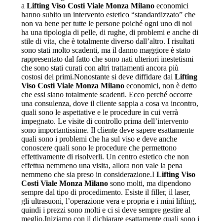
a
Lifting Viso Costi Viale Monza Milano
economici
hanno subito un intervento estetico “standardizzato” che
non va bene per tutte le persone poiché ogni uno di noi
ha una tipologia di pelle, di rughe, di problemi e anche di
stile di vita, che è totalmente diverso dall’altro. I risultati
sono stati molto scadenti, ma il danno maggiore è stato
rappresentato dal fatto che sono nati ulteriori inestetismi
che sono stati curati con altri trattamenti ancora più
costosi dei primi.Nonostante si deve diffidare dai
Lifting
Viso Costi Viale Monza Milano
economici, non è detto
che essi siano totalmente scadenti. Ecco perché occorre
una consulenza, dove il cliente sappia a cosa va incontro,
quali sono le aspettative e le procedure in cui verrà
impegnato. Le visite di controllo prima dell’intervento
sono importantissime. Il cliente deve sapere esattamente
quali sono i problemi che ha sul viso e deve anche
conoscere quali sono le procedure che permettono
effettivamente di risolverli. Un centro estetico che non
effettua nemmeno una visita, allora non vale la pena
nemmeno che sia preso in considerazione.I
Lifting Viso
Costi Viale Monza Milano
sono molti, ma dipendono
sempre dal tipo di procedimento. Esiste il filler, il laser,
gli ultrasuoni, l’operazione vera e propria e i mini lifting,
quindi i prezzi sono molti e ci si deve sempre gestire al
meglio.Iniziamo con il dichiarare esattamente quali sono i