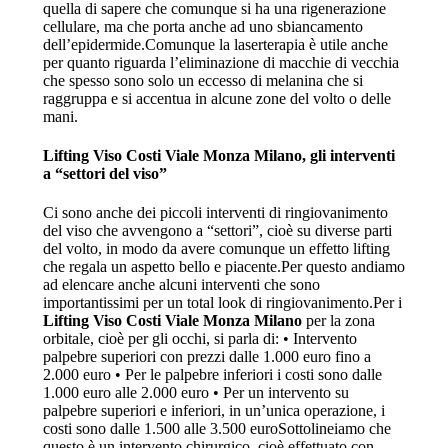
quella di sapere che comunque si ha una rigenerazione
cellulare, ma che porta anche ad uno sbiancamento
dell’epidermide.Comunque la laserterapia è utile anche
per quanto riguarda l’eliminazione di macchie di vecchia
che spesso sono solo un eccesso di melanina che si
raggruppa e si accentua in alcune zone del volto o delle
mani.
Lifting Viso Costi Viale Monza Milano
, gli interventi
a “settori del viso”
Ci sono anche dei piccoli interventi di ringiovanimento
del viso che avvengono a “settori”, cioè su diverse parti
del volto, in modo da avere comunque un effetto lifting
che regala un aspetto bello e piacente.Per questo andiamo
ad elencare anche alcuni interventi che sono
importantissimi per un total look di ringiovanimento.Per i
Lifting Viso Costi Viale Monza Milano
per la zona
orbitale, cioè per gli occhi, si parla di: • Intervento
palpebre superiori con prezzi dalle 1.000 euro fino a
2.000 euro • Per le palpebre inferiori i costi sono dalle
1.000 euro alle 2.000 euro • Per un intervento su
palpebre superiori e inferiori, in un’unica operazione, i
costi sono dalle 1.500 alle 3.500 euroSottolineiamo che
questo è un intervento chirurgico, cioè effettuato con