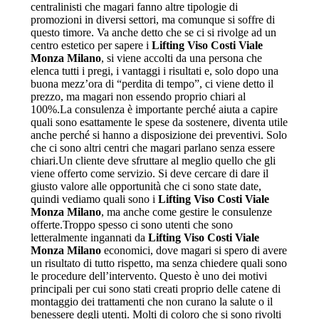
centralinisti che magari fanno altre tipologie di
promozioni in diversi settori, ma comunque si soffre di
questo timore. Va anche detto che se ci si rivolge ad un
centro estetico per sapere i
Lifting Viso Costi Viale
Monza Milano
, si viene accolti da una persona che
elenca tutti i pregi, i vantaggi i risultati e, solo dopo una
buona mezz’ora di “perdita di tempo”, ci viene detto il
prezzo, ma magari non essendo proprio chiari al
100%.La consulenza è importante perché aiuta a capire
quali sono esattamente le spese da sostenere, diventa utile
anche perché si hanno a disposizione dei preventivi. Solo
che ci sono altri centri che magari parlano senza essere
chiari.Un cliente deve sfruttare al meglio quello che gli
viene offerto come servizio. Si deve cercare di dare il
giusto valore alle opportunità che ci sono state date,
quindi vediamo quali sono i
Lifting Viso Costi Viale
Monza Milano
, ma anche come gestire le consulenze
offerte.Troppo spesso ci sono utenti che sono
letteralmente ingannati da
Lifting Viso Costi Viale
Monza Milano
economici, dove magari si spero di avere
un risultato di tutto rispetto, ma senza chiedere quali sono
le procedure dell’intervento. Questo è uno dei motivi
principali per cui sono stati creati proprio delle catene di
montaggio dei trattamenti che non curano la salute o il
benessere degli utenti. Molti di coloro che si sono rivolti