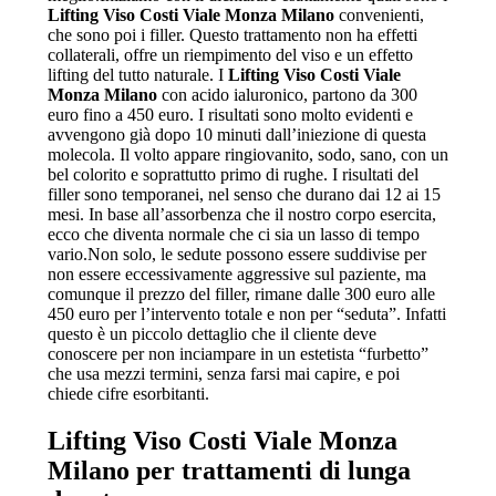
Lifting Viso Costi Viale Monza Milano
convenienti,
che sono poi i filler. Questo trattamento non ha effetti
collaterali, offre un riempimento del viso e un effetto
lifting del tutto naturale. I
Lifting Viso Costi Viale
Monza Milano
con acido ialuronico, partono da 300
euro fino a 450 euro. I risultati sono molto evidenti e
avvengono già dopo 10 minuti dall’iniezione di questa
molecola. Il volto appare ringiovanito, sodo, sano, con un
bel colorito e soprattutto primo di rughe. I risultati del
filler sono temporanei, nel senso che durano dai 12 ai 15
mesi. In base all’assorbenza che il nostro corpo esercita,
ecco che diventa normale che ci sia un lasso di tempo
vario.Non solo, le sedute possono essere suddivise per
non essere eccessivamente aggressive sul paziente, ma
comunque il prezzo del filler, rimane dalle 300 euro alle
450 euro per l’intervento totale e non per “seduta”. Infatti
questo è un piccolo dettaglio che il cliente deve
conoscere per non inciampare in un estetista “furbetto”
che usa mezzi termini, senza farsi mai capire, e poi
chiede cifre esorbitanti.
Lifting Viso Costi Viale Monza
Milano
per trattamenti di lunga