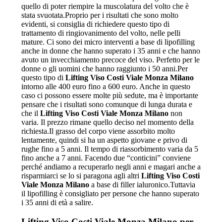
quello di poter riempire la muscolatura del volto che è
stata svuotata.Proprio per i risultati che sono molto
evidenti, si consiglia di richiedere questo tipo di
trattamento di ringiovanimento del volto, nelle pelli
mature. Ci sono dei micro interventi a base di lipofilling
anche in donne che hanno superato i 35 anni e che hanno
avuto un invecchiamento precoce del viso. Perfetto per le
donne o gli uomini che hanno raggiunto i 50 anni.Per
questo tipo di
Lifting Viso Costi Viale Monza Milano
intorno alle 400 euro fino a 600 euro. Anche in questo
caso ci possono essere molte più sedute, ma è importante
pensare che i risultati sono comunque di lunga durata e
che il
Lifting Viso Costi Viale Monza Milano
non
varia. Il prezzo rimane quello deciso nel momento della
richiesta.Il grasso del corpo viene assorbito molto
lentamente, quindi si ha un aspetto giovane e privo di
rughe fino a 5 anni. Il tempo di riassorbimento varia da 5
fino anche a 7 anni. Facendo due “conticini” conviene
perché andiamo a recuperarlo negli anni e magari anche a
risparmiarci se lo si paragona agli altri
Lifting Viso Costi
Viale Monza Milano
a base di filler ialuronico.Tuttavia
il lipofilling è consigliato per persone che hanno superato
i 35 anni di età a salire.
Lifting Viso Costi Viale Monza Milano
per