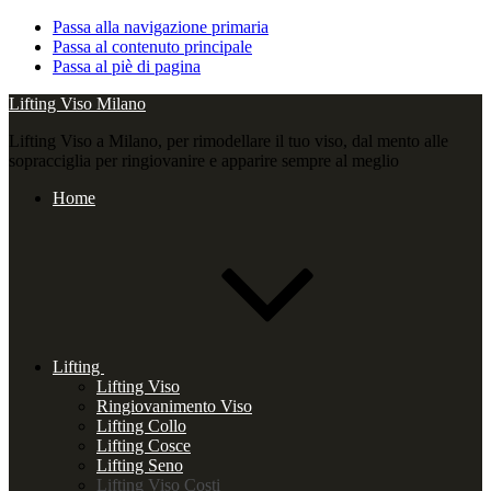
Passa alla navigazione primaria
Passa al contenuto principale
Passa al piè di pagina
Lifting Viso Milano
Lifting Viso a Milano, per rimodellare il tuo viso, dal mento alle
sopracciglia per ringiovanire e apparire sempre al meglio
Home
Lifting
Lifting Viso
Ringiovanimento Viso
Lifting Collo
Lifting Cosce
Lifting Seno
Lifting Viso Costi