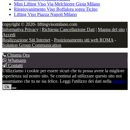
Mini Lifting Viso Via Melchiorre Gioia Milano
Ringiovanimento Viso Boffalora sopra Ticino
Lifting Viso Piazza Napoli Milano
copyright © 2020- liftingvisomilano.com
Informativa Privacy
|
Richiesta Cancellazione Dati
|
Mappa del sito
|
Accedi
Realizzazione Siti Internet
-
Posizionamento siti web ROMA
-
Solution Group Communication
Chiama Ora
Whatsapp
Contatti
Utilizziamo i cookie per essere sicuri che tu possa avere la migliore
esperienza sul nostro sito. Se continui ad utilizzare questo sito noi
assumiamo che tu ne sia felice. Leggi l'utilizzo dei dati nella
privacy
Ok