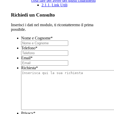
cosa fare per avere dei giusti chiarimenti
2.1.1.
Link Utili
Richiedi un Consulto
Inserisci i dati nel modulo, ti ricontatteremo il prima
possibile.
Nome e Cognome
*
Telefono
*
Email
*
Richiesta
*
Privacy
*