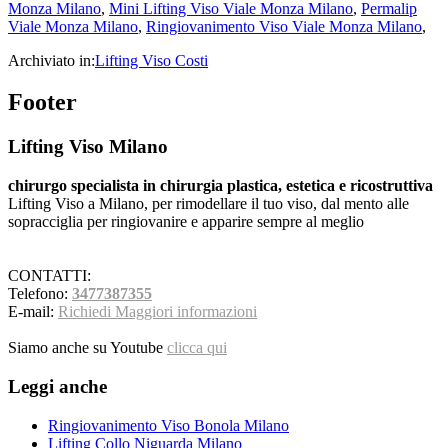
Monza Milano
,
Mini Lifting Viso Viale Monza Milano
,
Permalip
Viale Monza Milano
,
Ringiovanimento Viso Viale Monza Milano
,
Archiviato in:
Lifting Viso Costi
Footer
Lifting Viso Milano
chirurgo specialista in chirurgia plastica, estetica e ricostruttiva
Lifting Viso a Milano, per rimodellare il tuo viso, dal mento alle
sopracciglia per ringiovanire e apparire sempre al meglio
CONTATTI:
Telefono:
3477387355
E-mail:
Richiedi Maggiori informazioni
Siamo anche su Youtube
clicca qui
Leggi anche
Ringiovanimento Viso Bonola Milano
Lifting Collo Niguarda Milano