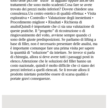
sono delle piccole “truffe” in agguato oppure anche dei
trattamenti che sono molto scadenti.Cosa fare se avete
trovato dei prezzi molto inferiori? Dovete chiedere una
consulenza.Un centro estetico di qualità effettua: • Visita
esplorativa • Controllo • Valutazione degli inestetismi •
Procedimento migliore • Risultati • Richiesta di
analisiQuindi è importante che ci sia una valutazione di
queste pratiche. Il “progetto” di ricostruzione o di
ringiovanimento del volto, avviene sempre quando ci
sono delle giuste predisposizioni. Se parliamo di lifting a
base di filler, non è necessario presentare delle analisi, ma
è importante comunque fare una prima visita per sapere
la quantità di “soluzione” da iniettare. Se invece si parla
di chirurgia, allora si deve avere tutti i passaggi posti in
elenco.Attenzione che le soluzioni del filler hanno un
costo nazionale, quindi è molto difficile che ci siano dei
prezzi inferiori a quelli elencati. Se li trovate allora il
prodotto iniettato potrebbe essere di scarsa qualità e
portate gravi conseguenze.