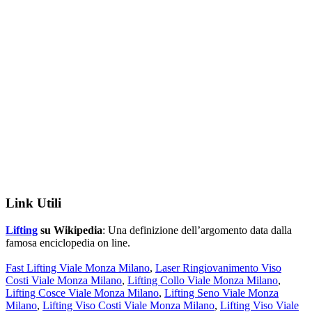
Link Utili
Lifting
su Wikipedia
: Una definizione dell’argomento data dalla
famosa enciclopedia on line.
Fast Lifting Viale Monza Milano
,
Laser Ringiovanimento Viso
Costi Viale Monza Milano
,
Lifting Collo Viale Monza Milano
,
Lifting Cosce Viale Monza Milano
,
Lifting Seno Viale Monza
Milano
,
Lifting Viso Costi Viale Monza Milano
,
Lifting Viso Viale