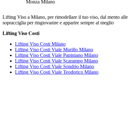
Lifting Viso a Milano, per rimodellare il tuo viso, dal mento alle
sopracciglia per ringiovanire e apparire sempre al meglio
Lifting Viso Costi
Lifting Viso Costi Milano
Lifting Viso Costi Viale Murillo Milano
Lifting Viso Costi Viale Papiniano Milano
Lifting Viso Costi Viale Scarampo Milano
Lifting Viso Costi Viale Sondrio Milano
Lifting Viso Costi Viale Teodorico Milano