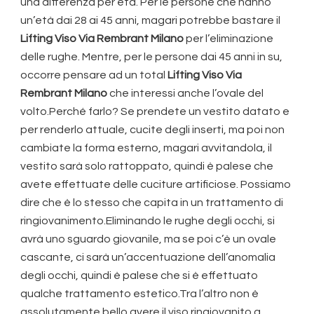
una differenza per età. Per le persone che hanno
un’età dai 28 ai 45 anni, magari potrebbe bastare il
Lifting Viso Via Rembrant Milano
per l’eliminazione
delle rughe. Mentre, per le persone dai 45 anni in su,
occorre pensare ad un total
Lifting Viso Via
Rembrant Milano
che interessi anche l’ovale del
volto.Perché farlo? Se prendete un vestito datato e
per renderlo attuale, cucite degli inserti, ma poi non
cambiate la forma esterno, magari avvitandola, il
vestito sarà solo rattoppato, quindi è palese che
avete effettuate delle cuciture artificiose. Possiamo
dire che è lo stesso che capita in un trattamento di
ringiovanimento.Eliminando le rughe degli occhi, si
avrà uno sguardo giovanile, ma se poi c’è un ovale
cascante, ci sarà un’accentuazione dell’anomalia
degli occhi, quindi è palese che si è effettuato
qualche trattamento estetico.Tra l’altro non è
assolutamente bello avere il viso ringiovanito a