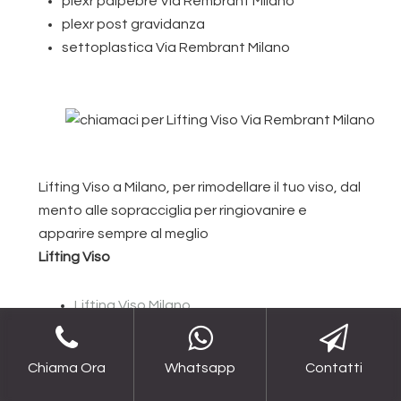
plexr palpebre Via Rembrant Milano
plexr post gravidanza
settoplastica Via Rembrant Milano
Lifting Viso a Milano, per rimodellare il tuo viso, dal
mento alle sopracciglia per ringiovanire e
apparire sempre al meglio
Lifting Viso
Lifting Viso Milano
Lifting Viso Via Rubens Milano
Lifting Viso Via Ruggero Di Lauria Milano
Chiama Ora
Whatsapp
Contatti
Lifting Viso Via Santa Sofia Milano
Lifting Viso Via Solari Milano