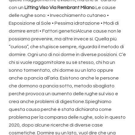
con un
Lifting Viso Via Rembrant Milano
.Le cause
delle rughe sono: • Invecchiamento cutaneo •
Esposizione al Sole • Pessima idratazione • Modi di
dormire errati • Fattori geneticiAlcune cause non le
possiamo prevenire, ma altre invece sì. Quella più
“curiosa”, che stupisce sempre, riguarda il metodo di
dormire. Ogni uno di noi dorme in diverse posizioni. C’è
chi si vuole raggomitolare su sé stesso, chi ha un
sonno tormentato, chi dorme su un lato oppure
anche a pancia all’aria. Esistono anche le persone
che dormono a pancia sotto, metodo sbagliato
perché provoca un aumento delle rughe sul viso e
crea anche problemi di digestione.Spieghiamo
questa causa perché è stata dichiarata come
problema per la comparsa delle rughe, solo in questo
2020, dopo alcune ricerche di diverse case
cosmetiche. Dormire su un lato, vuol dire che una