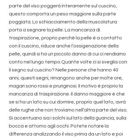
parte del viso poggerà interamente sul cuscino,
questo comporta un peso maggiore sulla parte
poggiata. Lo schiacciamento della muscolatura
porta a segnare la pelle. La mancanza di
traspirazione, proprio perché la pelle è a contatto
con il cuscino, riduce anche l’ossigenazione della
pelle, quindi si ha un piccolo danno di cui ci rendiamo
conto nel lungo tempo.Quante volte ci si sveglia con
il segno sul cuscino? Nelle persone che hanno 40
anni, questi segni, rimangono anche per molte ore,
magari sono rossi e pruriginosi. Il motivo è proprio la
mancanza di traspirazione. Il danno maggiore è che
se si ha un lato su cui dormire, proprio quel lato, avrà
delle rughe che non troviamo nell’altra parte del viso.
Si accentuano sia i solchi sul lato della guancia, sulla
bocca e attorno agli occhi. Potete notare la
differenza analizzando il viso prima da un lato e poi