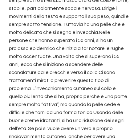
sempre sotto stress.La muscolatura del collo è forte,
stabile, particolarmente soda e nervosa. Dirige i
movimenti della testa e supporta il suo peso, quindi è
sempre sotto tensione. Tuttavia ha una pelle che è
molto delicata che si segna e invecchia.Nelle
persone che hanno superato i 50 anni, si ha un
prolasso epidermico che inizia a far notare le rughe
molto accentuate. Una volta che si superano i 55
anni, ecco che si iniziano a scendere delle
scanalature dalle orecchie verso il collo.Ci sono
trattamenti mirati a prevenire questo tipo di
problema. L’invecchiamento cutaneo sul collo è
quello più lento che si ha, proprio perché è una parte
sempre molto “attiva”, ma quando la pelle cede e
difficile che torni ad una forma tonica.Usando delle
buone creme idratanti, si ha una riduzione dei segni
dell’età. Se poi si vuole avere un vero è proprio
ringiovanimento cutaneo, anche per avere una