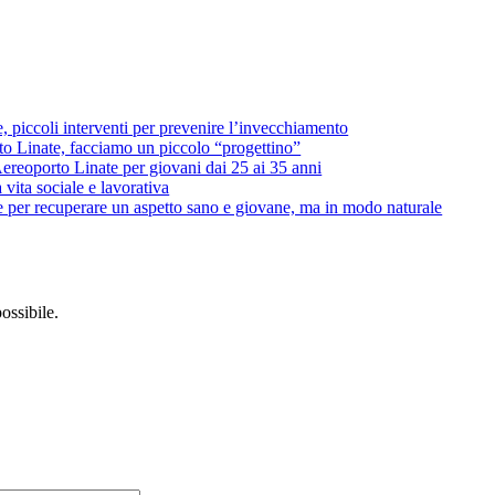
 piccoli interventi per prevenire l’invecchiamento
o Linate, facciamo un piccolo “progettino”
ereoporto Linate per giovani dai 25 ai 35 anni
vita sociale e lavorativa
 per recuperare un aspetto sano e giovane, ma in modo naturale
possibile.