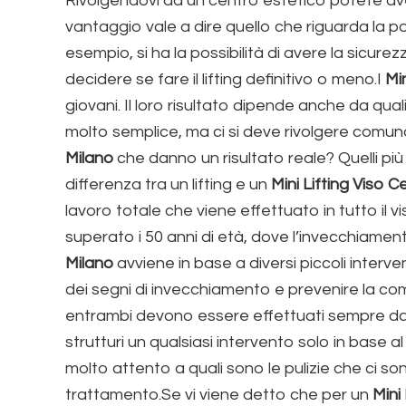
Rivolgendovi ad un centro estetico potete aver
vantaggio vale a dire quello che riguarda la po
esempio, si ha la possibilità di avere la sicur
decidere se fare il lifting definitivo o meno.I
Mi
giovani. Il loro risultato dipende anche da qu
molto semplice, ma ci si deve rivolgere comu
Milano
che danno un risultato reale? Quelli più rich
differenza tra un lifting e un
Mini Lifting Viso C
lavoro totale che viene effettuato in tutto il
superato i 50 anni di età, dove l’invecchiame
Milano
avviene in base a diversi piccoli interve
dei segni di invecchiamento e prevenire la co
entrambi devono essere effettuati sempre da 
strutturi un qualsiasi intervento solo in base
molto attento a quali sono le pulizie che ci s
trattamento.Se vi viene detto che per un
Mini