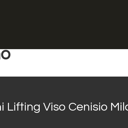
Home
Lifting
Laser Ringiovan
Lifting Viso Cenis
no
i Lifting Viso Cenisio Mi