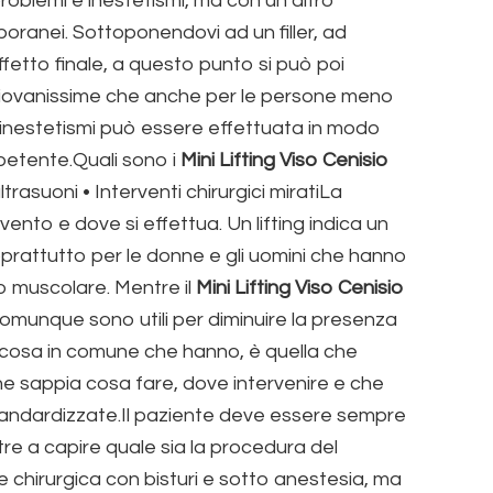
roblemi e inestetismi, ma con un altro
poranei. Sottoponendovi ad un filler, ad
ffetto finale, a questo punto si può poi
 giovanissime che anche per le persone meno
i inestetismi può essere effettuata in modo
petente.Quali sono i
Mini Lifting Viso Cenisio
 ultrasuoni • Interventi chirurgici miratiLa
vento e dove si effettua. Un lifting indica un
soprattutto per le donne e gli uomini che hanno
o muscolare. Mentre il
Mini Lifting Viso Cenisio
 comunque sono utili per diminuire la presenza
a cosa in comune che hanno, è quella che
e sappia cosa fare, dove intervenire e che
 standardizzate.Il paziente deve essere sempre
tre a capire quale sia la procedura del
 chirurgica con bisturi e sotto anestesia, ma