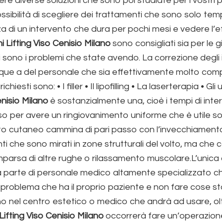
e diverse soluzioni che sono poi studiate per i vostri p
ssibilità di scegliere dei trattamenti che sono solo tem
ezza di un intervento che dura per pochi mesi e vedere l’e
ni Lifting Viso Cenisio Milano
sono consigliati sia per le
ali sono i problemi che state avendo. La correzione degl
nque a del personale che sia effettivamente molto com
iesti sono: • I filler • Il lipofilling • La laserterapia • Gli
enisio Milano
è sostanzialmente una, cioè i tempi di inter
 viso per avere un ringiovanimento uniforme che è utile 
nto cutaneo cammina di pari passo con l’invecchiament
nti che sono mirati in zone strutturali del volto, ma che
mparsa di altre rughe o rilassamento muscolare.L’unic
parte di personale medico altamente specializzato ch
 al problema che ha il proprio paziente e non fare cose
ono nel centro estetico o medico che andrà ad usare, ol
 Lifting Viso Cenisio Milano
occorrerà fare un’operazione